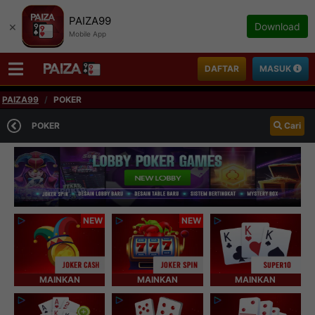
PAIZA99
×
Download
Mobile App
DAFTAR
MASUK
PAIZA99
POKER
POKER
Cari
NEW
NEW
MAINKAN
MAINKAN
MAINKAN