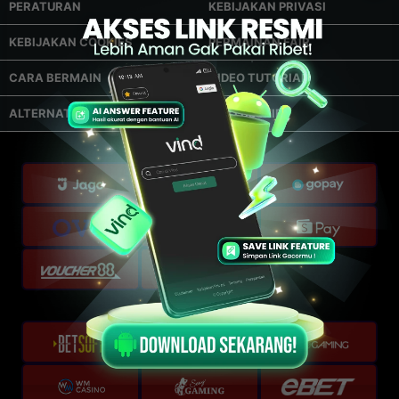
PERATURAN
KEBIJAKAN PRIVASI
KEBIJAKAN COOKIES
PERMAINAN FAIR
CARA BERMAIN
VIDEO TUTORIAL
ALTERNATIF LINK
ANTI BLOKIR
Cara Pembayaran:
Partner Kami: