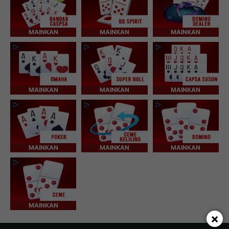
MAINKAN
MAINKAN
MAINKAN
MAINKAN
MAINKAN
MAINKAN
MAINKAN
MAINKAN
MAINKAN
MAINKAN
×