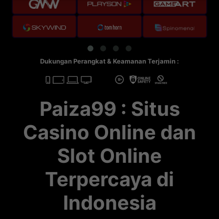
Dukungan Perangkat & Keamanan Terjamin :
Paiza99 : Situs
Casino Online dan
Slot Online
Terpercaya di
Indonesia