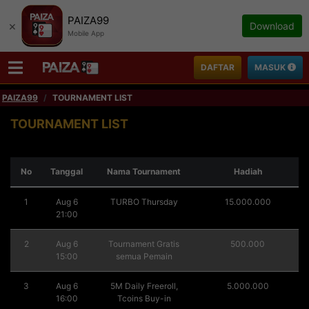
PAIZA99
×
Download
Mobile App
DAFTAR
MASUK
PAIZA99
TOURNAMENT LIST
TOURNAMENT LIST
No
Tanggal
Nama Tournament
Hadiah
1
Aug 6
TURBO Thursday
15.000.000
21:00
2
Aug 6
Tournament Gratis
500.000
15:00
semua Pemain
3
Aug 6
5M Daily Freeroll,
5.000.000
16:00
Tcoins Buy-in