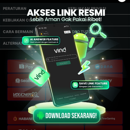
PERATURAN
KEBIJAKAN PRIVASI
KEBIJAKAN COOKIES
PERMAINAN FAIR
CARA BERMAIN
VIDEO TUTORIAL
ALTERNATIF LINK
ANTI BLOKIR
Cara Pembayaran:
Partner Kami: